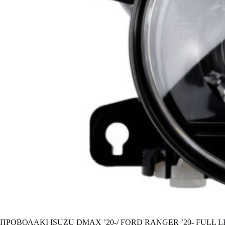
ΠΡΟΒΟΛΑΚΙ ISUZU DMAX ’20-/ FORD RANGER ’20- FULL 