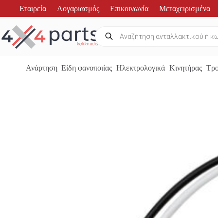
Μετάβαση
Εταιρεία
Λογαριασμός
Επικοινωνία
Μεταχειρισμένα
στο
περιεχόμενο
Products
search
Ανάρτηση
Είδη φανοποιίας
Ηλεκτρολογικά
Κινητήρας
Τρο