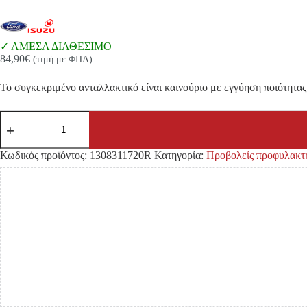
ΑΜΕΣΑ ΔΙΑΘΕΣΙΜΟ
84,90
€
(τιμή με ΦΠΑ)
Το συγκεκριμένο ανταλλακτικό είναι καινούριο με εγγύηση ποιότητας 
ΠΡΟΒΟΛΑΚΙ
ISUZU
DMAX
'20-/
Κωδικός προϊόντος:
1308311720R
Κατηγορία:
Προβολείς προφυλακτ
FORD
RANGER
'20-
FULL
LED
ΔΕΞΙΑ
DIAMOND
ποσότητα