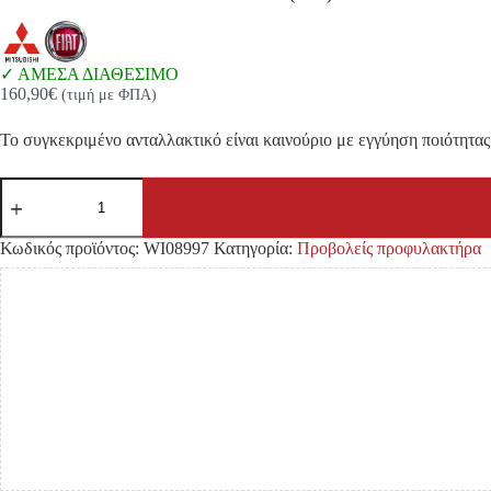
ΑΜΕΣΑ ΔΙΑΘΕΣΙΜΟ
160,90
€
(τιμή με ΦΠΑ)
Το συγκεκριμένο ανταλλακτικό είναι καινούριο με εγγύηση ποιότητας 
ΠΡΟΒΟΛΑΚΙ
MITSUBISHI
L200
'14-
Κωδικός προϊόντος:
WI08997
Κατηγορία:
Προβολείς προφυλακτήρα
(ΣΕΤ)
ποσότητα