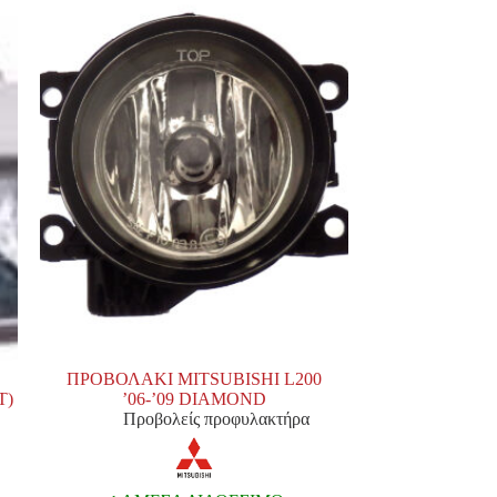
ΠΡΟΒΟΛΑΚΙ MITSUBISHI L200
Τ)
’06-’09 DIAMOND
Προβολείς προφυλακτήρα