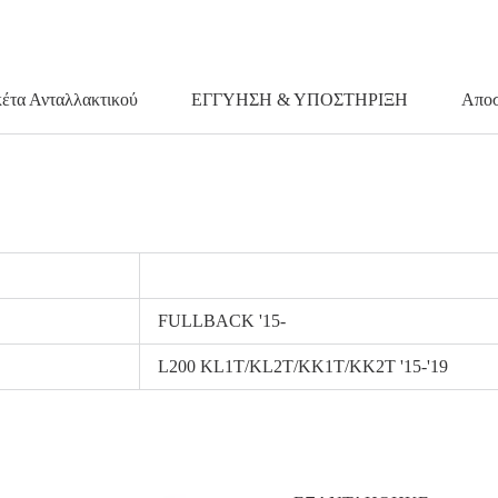
κέτα Ανταλλακτικού
ΕΓΓΥΗΣΗ & ΥΠΟΣΤΗΡΙΞΗ
Αποσ
FULLBACK '15-
L200 KL1T/KL2T/KK1T/KK2T '15-'19