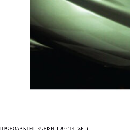
ΠΡΟΒΟΛΑΚΙ MITSUBISHI L200 ’14- (ΣΕΤ)