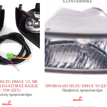
ΕΞΑΝΤΛΗΘΗΚΕ
ISUZU DMAX ’12- ΜΕ
Ι ΠΛΑΣΤΙΚΕΣ ΒΑΣΕΙΣ
ΠΡΟΒΟΛΑΚΙ ISUZU DMAX ’03 (ΣΕ
 / 55W (ΣΕΤ)
Προβολείς προφυλακτήρα
ολείς προφυλακτήρα