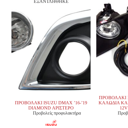
ΕΞΑΝΤΛΗΘΗΚΕ
ΠΡΟΒΟΛΑΚΙ 
ΠΡΟΒΟΛΑΚΙ ISUZU DMAX ’16-’19
ΚΑΛΩΔΙΑ ΚΑ
DIAMOND ΑΡΙΣΤΕΡΟ
12V
Προβολείς προφυλακτήρα
Προβ