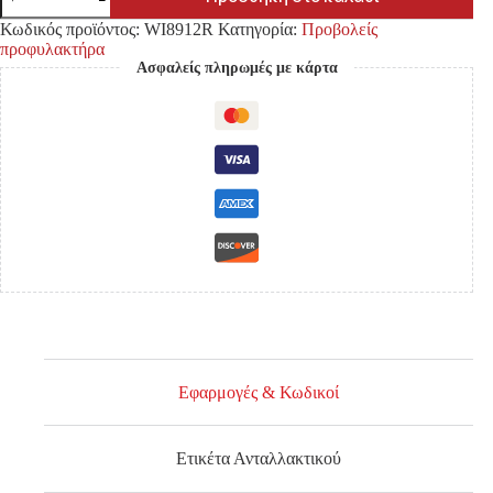
TOYOTA
HILUX
Κωδικός προϊόντος:
WI8912R
Κατηγορία:
Προβολείς
VIGO
προφυλακτήρα
'08-
Ασφαλείς πληρωμές με κάρτα
'11
2CAB
ποσότητα
Εφαρμογές & Κωδικοί
Ετικέτα Ανταλλακτικού