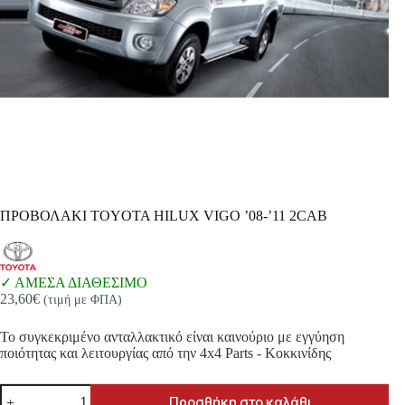
ΠΡΟΒΟΛΑΚΙ TOYOTA HILUX VIGO ’08-’11 2CAB
ΑΜΕΣΑ ΔΙΑΘΕΣΙΜΟ
23,60
€
(τιμή με ΦΠΑ)
Το συγκεκριμένο ανταλλακτικό είναι καινούριο με εγγύηση
ποιότητας και λειτουργίας από την 4x4 Parts - Κοκκινίδης
ΠΡΟΒΟΛΑΚΙ
Προσθήκη στο καλάθι