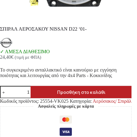
ΣΠΙΡΑΛ ΑΕΡΟΣΑΚΟΥ NISSAN D22 ‘01-
ΑΜΕΣΑ ΔΙΑΘΕΣΙΜΟ
24,40
€
(τιμή με ΦΠΑ)
Το συγκεκριμένο ανταλλακτικό είναι καινούριο με εγγύηση
ποιότητας και λειτουργίας από την 4x4 Parts - Κοκκινίδης
ΣΠΙΡΑΛ
Προσθήκη στο καλάθι
ΑΕΡΟΣΑΚΟΥ
NISSAN
Κωδικός προϊόντος:
25554-VK025
Κατηγορία:
Αερόσακος/ Σπιράλ
D22
Ασφαλείς πληρωμές με κάρτα
‘01-
ποσότητα