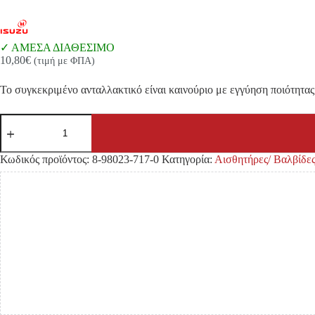
ΑΜΕΣΑ ΔΙΑΘΕΣΙΜΟ
10,80
€
(τιμή με ΦΠΑ)
Το συγκεκριμένο ανταλλακτικό είναι καινούριο με εγγύηση ποιότητας 
ΑΙΣΘΗΤΗΡΑΣ
ΘΕΡΜΟΚΡΑΣΙΑΣ
ΝΕΡΟΥ
ISUZU
Κωδικός προϊόντος:
8-98023-717-0
Κατηγορία:
Αισθητήρες/ Βαλβίδε
DMAX
'06-
'11
4JJ1/4JK1|
3PIN
ποσότητα