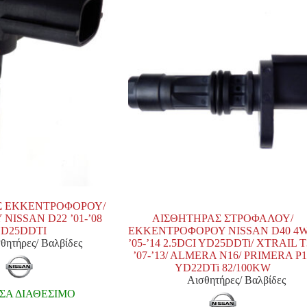
Σ ΕΚΚΕΝΤΡΟΦΟΡΟΥ/
NISSAN D22 ’01-’08
ΑΙΣΘΗΤΗΡΑΣ ΣΤΡΟΦΑΛΟΥ/
D25DDTI
ΕΚΚΕΝΤΡΟΦΟΡΟΥ NISSAN D40 4
θητήρες/ Βαλβίδες
’05-’14 2.5DCI YD25DDTi/ XTRAIL T
’07-’13/ ALMERA N16/ PRIMERA P
YD22DTi 82/100KW
Αισθητήρες/ Βαλβίδες
Α ΔΙΑΘΕΣΙΜΟ