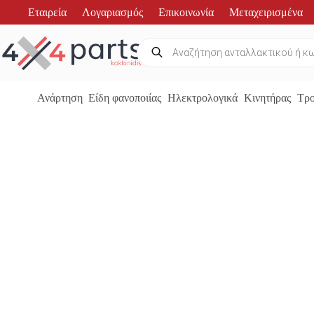
Μετάβαση
Εταιρεία
Λογαριασμός
Επικοινωνία
Μεταχειρισμένα
στο
περιεχόμενο
Products
search
Ανάρτηση
Είδη φανοποιίας
Ηλεκτρολογικά
Κινητήρας
Τρο