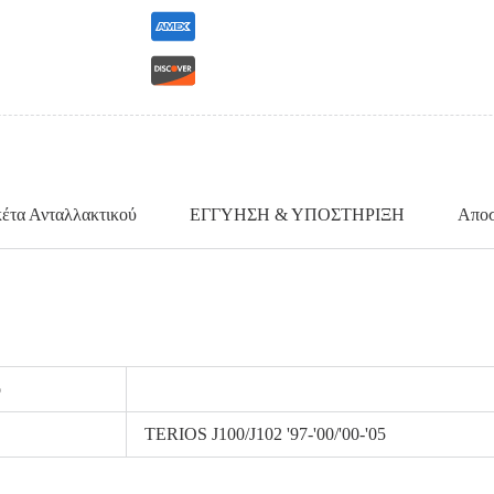
κέτα Ανταλλακτικού
ΕΓΓΥΗΣΗ & ΥΠΟΣΤΗΡΙΞΗ
Αποσ
ο
TERIOS J100/J102 '97-'00/'00-'05