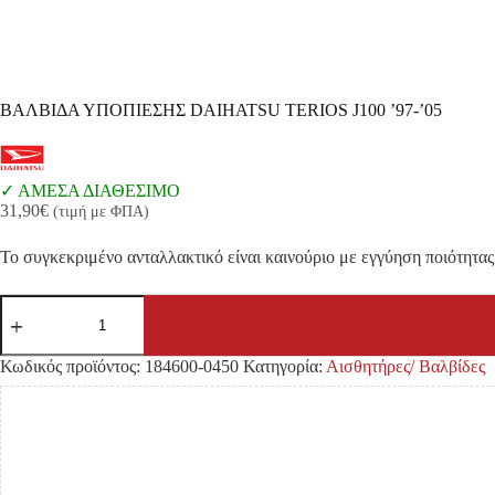
ΒΑΛΒΙΔΑ ΥΠΟΠΙΕΣΗΣ DAIHATSU TERIOS J100 ’97-’05
ΑΜΕΣΑ ΔΙΑΘΕΣΙΜΟ
31,90
€
(τιμή με ΦΠΑ)
Το συγκεκριμένο ανταλλακτικό είναι καινούριο με εγγύηση ποιότητας 
ΒΑΛΒΙΔΑ
ΥΠΟΠΙΕΣΗΣ
DAIHATSU
TERIOS
Κωδικός προϊόντος:
184600-0450
Κατηγορία:
Αισθητήρες/ Βαλβίδες
J100
'97-
'05
ποσότητα