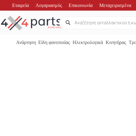
Μετάβαση
Εταιρεία
Λογαριασμός
Επικοινωνία
Μεταχειρισμένα
στο
περιεχόμενο
Products
search
Ανάρτηση
Είδη φανοποιίας
Ηλεκτρολογικά
Κινητήρας
Τρο