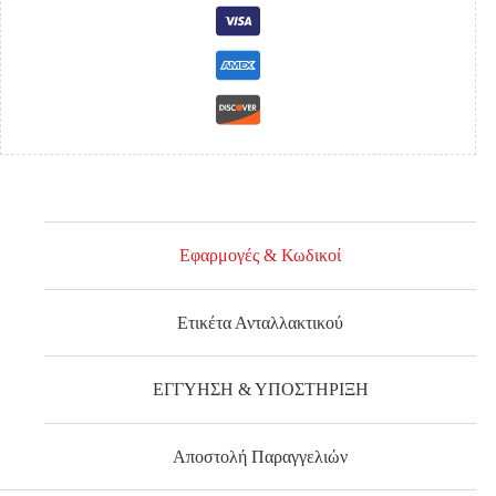
ΜΕ
ΤΡΥΠΑ
ΓΙΑ
2ο
ΜΟΤΕΡ
ΚΑΘΑΡΙΣΜΟΥ
ΕΜΠΡ.
ΦΑΝΟΥ
ποσότητα
Εφαρμογές & Κωδικοί
Ετικέτα Ανταλλακτικού
ΕΓΓΥΗΣΗ & ΥΠΟΣΤΗΡΙΞΗ
Αποστολή Παραγγελιών