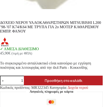
ΔΟΧΕΙΟ ΝΕΡΟΥ ΥΑΛΟΚΑΘΑΡΙΣΤΗΡΩΝ MITSUBISHI L200
’98-’07 K74/K64 ΜΕ ΤΡΥΠΑ ΓΙΑ 2ο ΜΟΤΕΡ ΚΑΘΑΡΙΣΜΟΥ
ΕΜΠΡ. ΦΑΝΟΥ
ΑΜΕΣΑ ΔΙΑΘΕΣΙΜΟ
45,90
€
(τιμή με ΦΠΑ)
Το συγκεκριμένο ανταλλακτικό είναι καινούριο με εγγύηση
ποιότητας και λειτουργίας από την 4x4 Parts - Κοκκινίδης
ΔΟΧΕΙΟ
Προσθήκη στο καλάθι
ΝΕΡΟΥ
ΥΑΛΟΚΑΘΑΡΙΣΤΗΡΩΝ
Κωδικός προϊόντος:
MR322345
Κατηγορία:
Δοχεία νερού
MITSUBISHI
Ασφαλείς πληρωμές με κάρτα
L200
'98-
'07
K74/K64