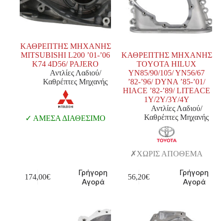
ΚΑΘΡΕΠΤΗΣ ΜΗΧΑΝΗΣ
MITSUBISHI L200 ’01-’06
ΚΑΘΡΕΠΤΗΣ ΜΗΧΑΝΗΣ
K74 4D56/ PAJERO
TOYOTA HILUX
Αντλίες Λαδιού/
YN85/90/105/ YN56/67
Καθρέπτες Μηχανής
’82-’96/ DYNA ’85-’01/
HIACE ’82-’89/ LITEACE
1Y/2Y/3Y/4Y
Αντλίες Λαδιού/
Καθρέπτες Μηχανής
ΑΜΕΣΑ ΔΙΑΘΕΣΙΜΟ
ΧΩΡΙΣ ΑΠΟΘΕΜΑ
Γρήγορη
Γρήγορη
174,00
€
56,20
€
Αγορά
Αγορά