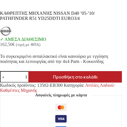
ΚΑΘΡΕΠΤΗΣ ΜΗΧΑΝΗΣ NISSAN D40 ’05-’10/
PATHFINDER R51 YD25DDTI EURO3/4
ΑΜΕΣΑ ΔΙΑΘΕΣΙΜΟ
162,50
€
(τιμή με ΦΠΑ)
Το συγκεκριμένο ανταλλακτικό είναι καινούριο με εγγύηση
ποιότητας και λειτουργίας από την 4x4 Parts - Κοκκινίδης
ΚΑΘΡΕΠΤΗΣ
Προσθήκη στο καλάθι
ΜΗΧΑΝΗΣ
NISSAN
Κωδικός προϊόντος:
13502-EB300
Κατηγορία:
Αντλίες Λαδιού/
D40
Καθρέπτες Μηχανής
'05-
Ασφαλείς πληρωμές με κάρτα
'10/
PATHFINDER
R51
YD25DDTI
EURO3/4
ποσότητα