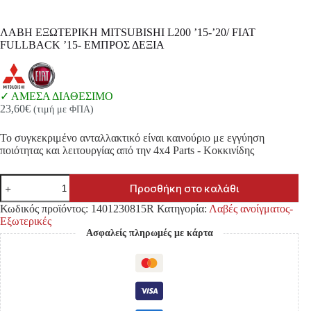
ΛΑΒΗ ΕΞΩΤΕΡΙΚΗ MITSUBISHI L200 ’15-’20/ FIAT
FULLBACK ’15- ΕΜΠΡΟΣ ΔΕΞΙΑ
ΑΜΕΣΑ ΔΙΑΘΕΣΙΜΟ
23,60
€
(τιμή με ΦΠΑ)
Το συγκεκριμένο ανταλλακτικό είναι καινούριο με εγγύηση
ποιότητας και λειτουργίας από την 4x4 Parts - Κοκκινίδης
ΛΑΒΗ
Προσθήκη στο καλάθι
ΕΞΩΤΕΡΙΚΗ
MITSUBISHI
Κωδικός προϊόντος:
1401230815R
Κατηγορία:
Λαβές ανοίγματος-
L200
Εξωτερικές
'15-
Ασφαλείς πληρωμές με κάρτα
'20/
FIAT
FULLBACK
'15-
ΕΜΠΡΟΣ
ΔΕΞΙΑ
ποσότητα