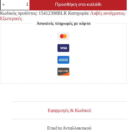
ΛΑΒΗ
Προσθήκη στο καλάθι
ΕΞΩΤΕΡΙΚΗ
NISSAN
Κωδικός προϊόντος:
15412308BLR
Κατηγορία:
Λαβές ανοίγματος-
NAVARA
Εξωτερικές
NP300/D23
Ασφαλείς πληρωμές με κάρτα
'15-
ΜΑΥΡΗ
ΕΜΠΡΟΣ
ΔΕΞΙΑ
/
ΠΙΣΩ
ΔΕΞΙΑ
&
ΑΡΙΣΤΕΡΑ
ποσότητα
Εφαρμογές & Κωδικοί
Ετικέτα Ανταλλακτικού