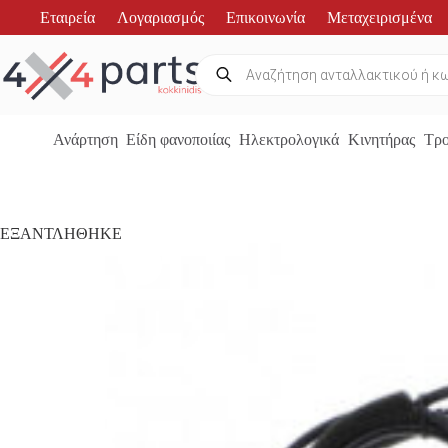
Μετάβαση
Εταιρεία
Λογαριασμός
Επικοινωνία
Μεταχειρισμένα
στο
περιεχόμενο
Products
search
Ανάρτηση
Είδη φανοποιίας
Ηλεκτρολογικά
Κινητήρας
Τρο
ΕΞΑΝΤΛΗΘΗΚΕ