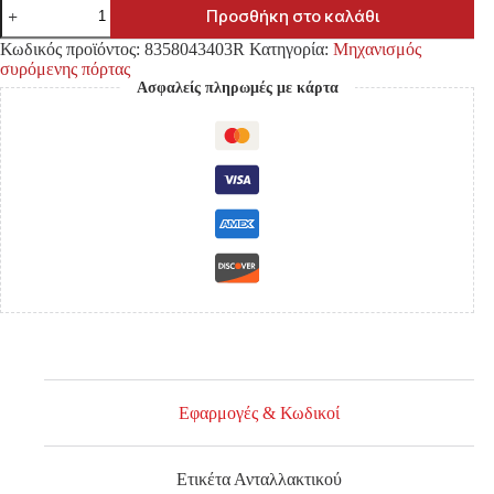
ΟΔΗΓΟΣ
Προσθήκη στο καλάθι
ΡΟΥΛΕΜΑΝ
ΣΥΡΟΜΕΝΗΣ
Κωδικός προϊόντος:
8358043403R
Κατηγορία:
Μηχανισμός
ΠΟΡΤΑΣ
συρόμενης πόρτας
MITSUBISHI
Ασφαλείς πληρωμές με κάρτα
L300/
HYUNDAI
H100
(ΔΕΞΙΑΣ
ΠΟΡΤΑΣ)
ΜΕΣΑΙΟΣ
ποσότητα
Εφαρμογές & Κωδικοί
Ετικέτα Ανταλλακτικού