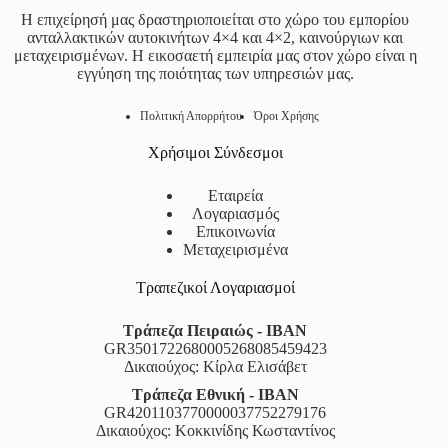
Η επιχείρησή μας δραστηριοποιείται στο χώρο του εμπορίου
ανταλλακτικών αυτοκινήτων 4×4 και 4×2, καινούργιων και
μεταχειρισμένων. Η εικοσαετή εμπειρία μας στον χώρο είναι η
εγγύηση της ποιότητας των υπηρεσιών μας.
Πολιτική Απορρήτου
Όροι Χρήσης
Χρήσιμοι Σύνδεσμοι
Εταιρεία
Λογαριασμός
Επικοινωνία
Μεταχειρισμένα
Τραπεζικοί Λογαριασμοί
Τράπεζα Πειραιώς - IBAN
GR3501722680005268085459423
Δικαιούχος: Κίρλα Ελισάβετ
Τράπεζα Εθνική - IBAN
GR4201103770000037752279176
Δικαιούχος: Κοκκινίδης Κωσταντίνος