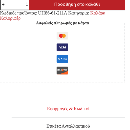
ΚΟΛΑΡΟ
Προσθήκη στο καλάθι
ΚΑΛΟΡΙΦΕΡ
MAZDA
Κωδικός προϊόντος:
UH86-61-211A
Κατηγορία:
Κολάρα
B2500
Καλοριφέρ
'99-
Ασφαλείς πληρωμές με κάρτα
'05/
BT-
50
'06-
11
UN/
FORD
RANGER
2.5
DIESEL
-
NO.1
ποσότητα
Εφαρμογές & Κωδικοί
Ετικέτα Ανταλλακτικού