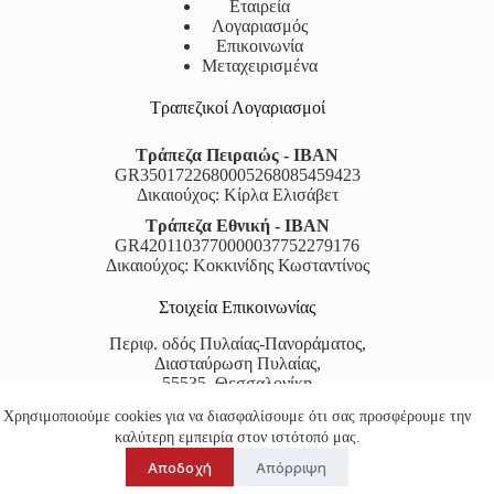
Εταιρεία
Λογαριασμός
Επικοινωνία
Μεταχειρισμένα
Τραπεζικοί Λογαριασμοί
Τράπεζα Πειραιώς - IBAN
GR3501722680005268085459423
Δικαιούχος: Κίρλα Ελισάβετ
Τράπεζα Εθνική - IBAN
GR4201103770000037752279176
Δικαιούχος: Κοκκινίδης Κωσταντίνος
Στοιχεία Επικοινωνίας
Περιφ. οδός Πυλαίας-Πανοράματος,
Διασταύρωση Πυλαίας,
55535, Θεσσαλονίκη
Χρησιμοποιούμε cookies για να διασφαλίσουμε ότι σας προσφέρουμε την
Τηλέφωνο:
2310522666
&
2310324134
καλύτερη εμπειρία στον ιστότοπό μας.
Email:
kokkinidiskwstas@yahoo.gr
Δευτέρα - Παρασκευή 9:00 -18:00
Αποδοχή
Απόρριψη
Βρείτε μας στο χάρτη