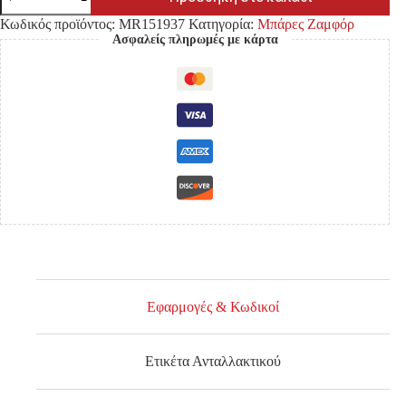
ΖΑΜΦΟΡ
MITSUBISHI
Κωδικός προϊόντος:
MR151937
Κατηγορία:
Μπάρες Ζαμφόρ
L200
Ασφαλείς πληρωμές με κάρτα
K74
'96-
'07
4WD
ποσότητα
Εφαρμογές & Κωδικοί
Ετικέτα Ανταλλακτικού