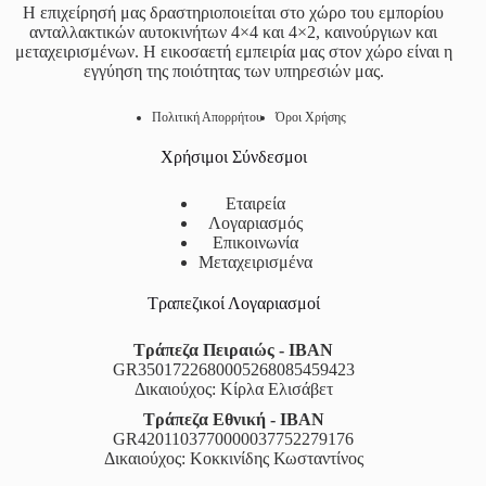
Η επιχείρησή μας δραστηριοποιείται στο χώρο του εμπορίου
ανταλλακτικών αυτοκινήτων 4×4 και 4×2, καινούργιων και
μεταχειρισμένων. Η εικοσαετή εμπειρία μας στον χώρο είναι η
εγγύηση της ποιότητας των υπηρεσιών μας.
Πολιτική Απορρήτου
Όροι Χρήσης
Χρήσιμοι Σύνδεσμοι
Εταιρεία
Λογαριασμός
Επικοινωνία
Μεταχειρισμένα
Τραπεζικοί Λογαριασμοί
Τράπεζα Πειραιώς - IBAN
GR3501722680005268085459423
Δικαιούχος: Κίρλα Ελισάβετ
Τράπεζα Εθνική - IBAN
GR4201103770000037752279176
Δικαιούχος: Κοκκινίδης Κωσταντίνος