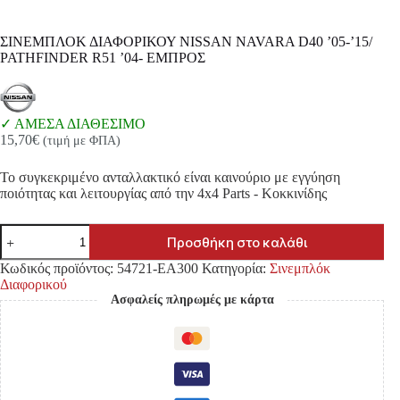
ΣΙΝΕΜΠΛΟΚ ΔΙΑΦΟΡΙΚΟΥ NISSAN NAVARA D40 ’05-’15/
PATHFINDER R51 ’04- ΕΜΠΡΟΣ
ΑΜΕΣΑ ΔΙΑΘΕΣΙΜΟ
15,70
€
(τιμή με ΦΠΑ)
Το συγκεκριμένο ανταλλακτικό είναι καινούριο με εγγύηση
ποιότητας και λειτουργίας από την 4x4 Parts - Κοκκινίδης
ΣΙΝΕΜΠΛΟΚ
Προσθήκη στο καλάθι
ΔΙΑΦΟΡΙΚΟΥ
NISSAN
Κωδικός προϊόντος:
54721-EA300
Κατηγορία:
Σινεμπλόκ
NAVARA
Διαφορικού
D40
Ασφαλείς πληρωμές με κάρτα
'05-
'15/
PATHFINDER
R51
'04-
ΕΜΠΡΟΣ
ποσότητα