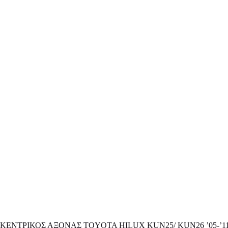
ΚΕΝΤΡΙΚΟΣ ΑΞΟΝΑΣ TOYOTA HILUX KUN25/ KUN26 ’05-’11