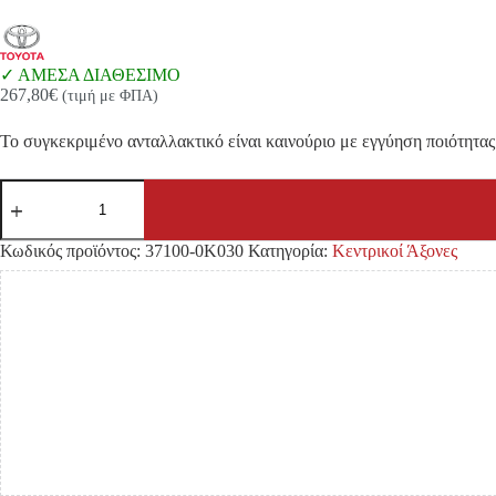
ΑΜΕΣΑ ΔΙΑΘΕΣΙΜΟ
267,80
€
(τιμή με ΦΠΑ)
Το συγκεκριμένο ανταλλακτικό είναι καινούριο με εγγύηση ποιότητας 
ΚΕΝΤΡΙΚΟΣ
ΑΞΟΝΑΣ
TOYOTA
HILUX
Κωδικός προϊόντος:
37100-0K030
Κατηγορία:
Κεντρικοί Άξονες
KUN25/
KUN26
'05-
'11/
'11-
'15
4WD
XTR/THDCB/THSCB
ΠΙΣΩ
ποσότητα