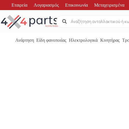
Μετάβαση
Εταιρεία
Λογαριασμός
Επικοινωνία
Μεταχειρισμένα
στο
περιεχόμενο
Products
search
Ανάρτηση
Είδη φανοποιίας
Ηλεκτρολογικά
Κινητήρας
Τρο