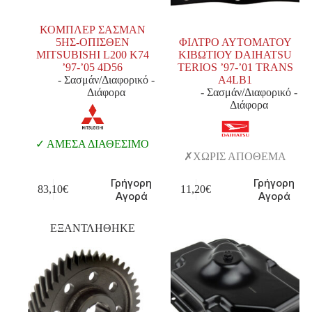
ΚΟΜΠΛΕΡ ΣΑΣΜΑΝ
5ΗΣ-ΟΠΙΣΘΕΝ
ΦΙΛΤΡΟ ΑΥΤΟΜΑΤΟΥ
MITSUBISHI L200 K74
ΚΙΒΩΤΙΟΥ DAIHATSU
’97-’05 4D56
TERIOS ’97-’01 TRANS
- Σασμάν/Διαφορικό -
A4LB1
Διάφορα
- Σασμάν/Διαφορικό -
Διάφορα
ΑΜΕΣΑ ΔΙΑΘΕΣΙΜΟ
ΧΩΡΙΣ ΑΠΟΘΕΜΑ
Γρήγορη
Γρήγορη
83,10
€
11,20
€
Αγορά
Αγορά
ΕΞΑΝΤΛΗΘΗΚΕ