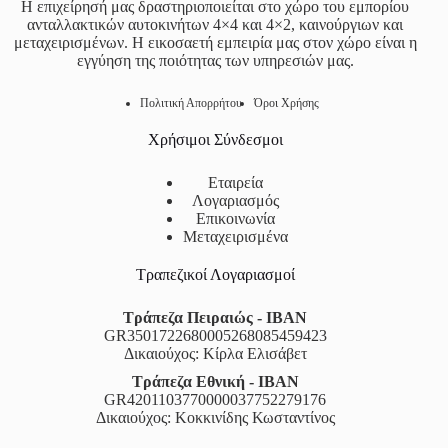
Η επιχείρησή μας δραστηριοποιείται στο χώρο του εμπορίου
ανταλλακτικών αυτοκινήτων 4×4 και 4×2, καινούργιων και
μεταχειρισμένων. Η εικοσαετή εμπειρία μας στον χώρο είναι η
εγγύηση της ποιότητας των υπηρεσιών μας.
Πολιτική Απορρήτου
Όροι Χρήσης
Χρήσιμοι Σύνδεσμοι
Εταιρεία
Λογαριασμός
Επικοινωνία
Μεταχειρισμένα
Τραπεζικοί Λογαριασμοί
Τράπεζα Πειραιώς - IBAN
GR3501722680005268085459423
Δικαιούχος: Κίρλα Ελισάβετ
Τράπεζα Εθνική - IBAN
GR4201103770000037752279176
Δικαιούχος: Κοκκινίδης Κωσταντίνος