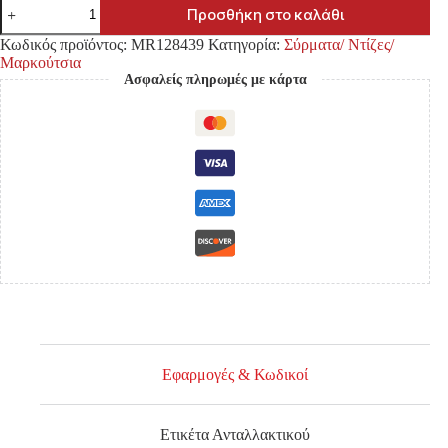
ΣΩΛΗΝΑΚΙ
Προσθήκη στο καλάθι
ΦΡΕΝΩΝ
MITSUBISHI
Κωδικός προϊόντος:
MR128439
Κατηγορία:
Σύρματα/ Ντίζες/
L200
Μαρκούτσια
K74/K75
Ασφαλείς πληρωμές με κάρτα
'97-
'05
4WD
ΧΩΡΙΣ
ABS
ΕΜΠΡΟΣ
ΔΕΞΙΑ
ποσότητα
Εφαρμογές & Κωδικοί
Ετικέτα Ανταλλακτικού