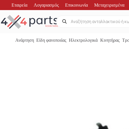
Μετάβαση
Εταιρεία
Λογαριασμός
Επικοινωνία
Μεταχειρισμένα
στο
περιεχόμενο
Products
search
Ανάρτηση
Είδη φανοποιίας
Ηλεκτρολογικά
Κινητήρας
Τρο