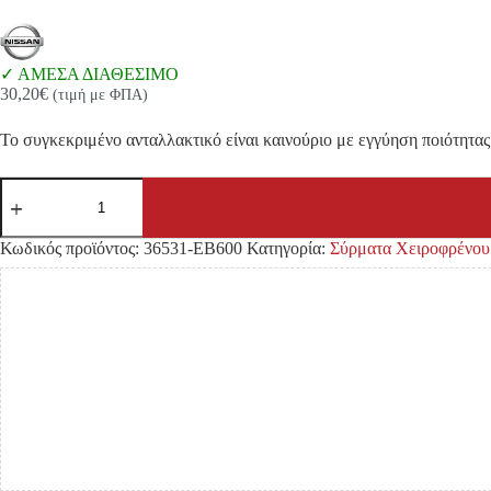
ΑΜΕΣΑ ΔΙΑΘΕΣΙΜΟ
30,20
€
(τιμή με ΦΠΑ)
Το συγκεκριμένο ανταλλακτικό είναι καινούριο με εγγύηση ποιότητας 
ΣΥΡΜΑ
ΧΕΙΡΟΦΡΕΝΟΥ
NISSAN
D40
Κωδικός προϊόντος:
36531-EB600
Κατηγορία:
Σύρματα Χειροφρένου
'05-
'10
4WD
YD25DDTI
2.500/
3.000cc
ΠΙΣΩ
ΑΡΙΣΤΕΡΟ
ποσότητα