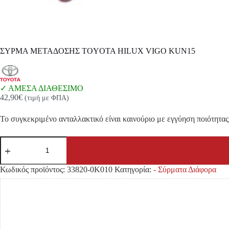
ΣΥΡΜΑ ΜΕΤΑΔΟΣΗΣ TOYOTA HILUX VIGO KUN15
ΑΜΕΣΑ ΔΙΑΘΕΣΙΜΟ
42,90
€
(τιμή με ΦΠΑ)
Το συγκεκριμένο ανταλλακτικό είναι καινούριο με εγγύηση ποιότητας 
ΣΥΡΜΑ
ΜΕΤΑΔΟΣΗΣ
TOYOTA
HILUX
Κωδικός προϊόντος:
33820-0K010
Κατηγορία:
- Σύρματα Διάφορα
VIGO
KUN15
ποσότητα