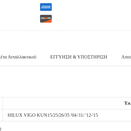
κέτα Ανταλλακτικού
ΕΓΓΥΗΣΗ & ΥΠΟΣΤΗΡΙΞΗ
Αποσ
Έκ
HILUX VIGO KUN15/25/26/35 '04-'11/ '12-'15
0