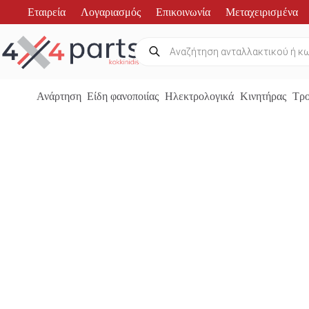
Μετάβαση
Εταιρεία
Λογαριασμός
Επικοινωνία
Μεταχειρισμένα
στο
περιεχόμενο
Products
search
Ανάρτηση
Είδη φανοποιίας
Ηλεκτρολογικά
Κινητήρας
Τρο