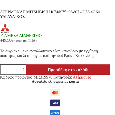
ΑΤΕΡΜΟΝΑΣ MITSUBISHI K74/K75 ’96-’07 4D56 4G64
ΥΔΡΑΥΛΙΚΟΣ
ΑΜΕΣΑ ΔΙΑΘΕΣΙΜΟ
449,50
€
(τιμή με ΦΠΑ)
Το συγκεκριμένο ανταλλακτικό είναι καινούριο με εγγύηση
ποιότητας και λειτουργίας από την 4x4 Parts - Κοκκινίδης
ΑΤΕΡΜΟΝΑΣ
Προσθήκη στο καλάθι
MITSUBISHI
K74/K75
Κωδικός προϊόντος:
MR319978
Κατηγορία:
Ατέρμονες
'96-
Ασφαλείς πληρωμές με κάρτα
'07
4D56
4G64
ΥΔΡΑΥΛΙΚΟΣ
ποσότητα