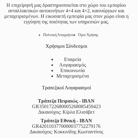
Η επιχείρησή μας δραστηριοποιείται στο χώρο του εμπορίου
ανταλλακτικών αυτοκινήτων 4×4 και 4×2, καινούργιων και
μεταχειρισμένων. Η εικοσαετή εμπειρία μας στον χώρο είναι η
εγγύηση της ποιότητας των υπηρεσιών μας.
Πολιτική Απορρήτου
Όροι Χρήσης
Χρήσιμοι Σύνδεσμοι
Εταιρεία
Λογαριασμός
Επικοινωνία
Μεταχειρισμένα
Τραπεζικοί Λογαριασμοί
Τράπεζα Πειραιώς - IBAN
GR3501722680005268085459423
Δικαιούχος: Κίρλα Ελισάβετ
Τράπεζα Εθνική - IBAN
GR4201103770000037752279176
Δικαιούχος: Κοκκινίδης Κωσταντίνος