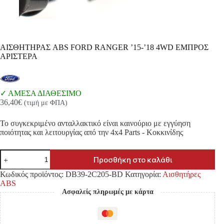
ΑΙΣΘΗΤΗΡΑΣ ABS FORD RANGER ’15-’18 4WD ΕΜΠΡΟΣ
ΑΡΙΣΤΕΡΑ
ΑΜΕΣΑ ΔΙΑΘΕΣΙΜΟ
36,40
€
(τιμή με ΦΠΑ)
Το συγκεκριμένο ανταλλακτικό είναι καινούριο με εγγύηση
ποιότητας και λειτουργίας από την 4x4 Parts - Κοκκινίδης
ΑΙΣΘΗΤΗΡΑΣ
Προσθήκη στο καλάθι
ABS
FORD
Κωδικός προϊόντος:
DB39-2C205-BD
Κατηγορία:
Αισθητήρες
RANGER
ABS
'15-
Ασφαλείς πληρωμές με κάρτα
'18
4WD
ΕΜΠΡΟΣ
ΑΡΙΣΤΕΡΑ