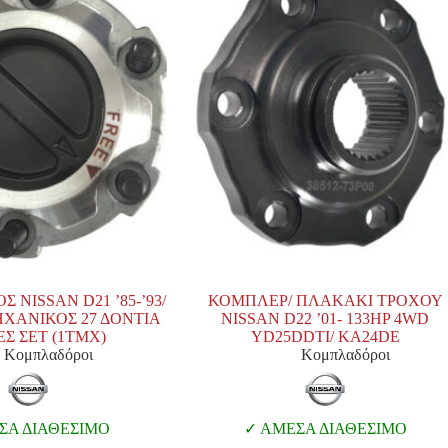
NISSAN D21 ’85-’93/
ΚΟΜΠΛΕΡ/ ΠΛΑΚΑΚΙ ΤΡΟΧΟΥ
ΧΑΝΙΚΟΣ 27 ΔΟΝΤΙΑ
NISSAN D22 ’01- 133HP 4WD
Σ ΣΕΤ (1ΤΜΧ)
YD25DDTI/ KA24DE
Κομπλαδόροι
Κομπλαδόροι
Α ΔΙΑΘΕΣΙΜΟ
ΑΜΕΣΑ ΔΙΑΘΕΣΙΜΟ