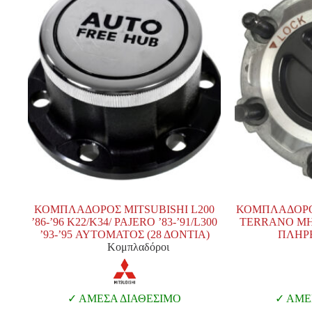
ΚΟΜΠΛΑΔΟΡΟΣ MITSUBISHI L200
ΚΟΜΠΛΑΔΟΡΟΣ 
’86-’96 K22/K34/ PAJERO ’83-’91/L300
TERRANO ΜΗ
’93-’95 ΑΥΤΟΜΑΤΟΣ (28 ΔΟΝΤΙΑ)
ΠΛΗΡΕ
Κομπλαδόροι
ΑΜΕΣΑ ΔΙΑΘΕΣΙΜΟ
ΑΜΕΣ