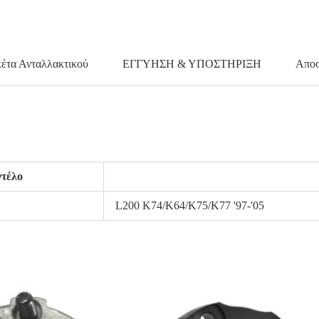
κέτα Ανταλλακτικού
ΕΓΓΥΗΣΗ & ΥΠΟΣΤΗΡΙΞΗ
Αποσ
τέλο
L200 K74/K64/K75/K77 '97-'05