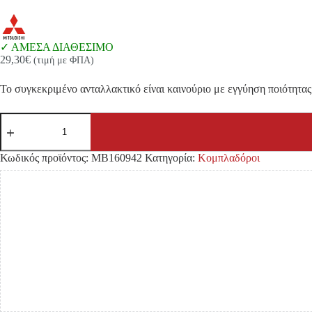
ΑΜΕΣΑ ΔΙΑΘΕΣΙΜΟ
29,30
€
(τιμή με ΦΠΑ)
Το συγκεκριμένο ανταλλακτικό είναι καινούριο με εγγύηση ποιότητας 
ΚΟΜΠΛΕΡ/
ΠΛΑΚΑΚΙ
ΤΡΟΧΟΥ
MITSUBISHI
Κωδικός προϊόντος:
MB160942
Κατηγορία:
Κομπλαδόροι
L200
4D56
ποσότητα