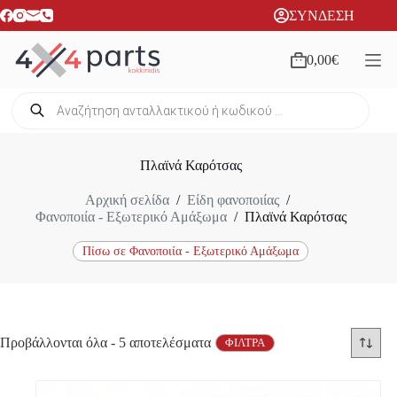
Μετάβαση
ΣΥΝΔΕΣΗ
στο
περιεχόμενο
0,00
€
Καλάθι
Αγορών
Products
search
Πλαϊνά Καρότσας
Αρχική σελίδα
/
Είδη φανοποιίας
/
Φανοποιία - Εξωτερικό Αμάξωμα
/
Πλαϊνά Καρότσας
Πίσω σε Φανοποιία - Εξωτερικό Αμάξωμα
Sorted
Προβάλλονται όλα - 5 αποτελέσματα
ΦΙΛΤΡΑ
by
latest