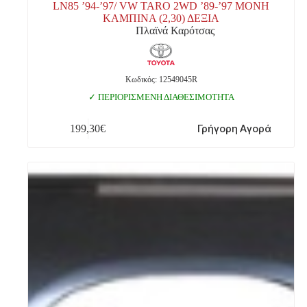
LN85 ’94-’97/ VW TARO 2WD ’89-’97 ΜΟΝΗ
ΚΑΜΠΙΝΑ (2,30) ΔΕΞΙΑ
Πλαϊνά Καρότσας
Κωδικός: 12549045R
ΠΕΡΙΟΡΙΣΜΕΝΗ ΔΙΑΘΕΣΙΜΟΤΗΤΑ
Γρήγορη Αγορά
199,30
€