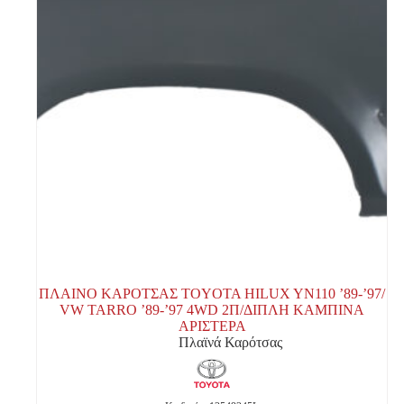
ΠΛΑΙΝΟ ΚΑΡΟΤΣΑΣ TOYOTA HILUX YN110 ’89-’97/
VW TARRO ’89-’97 4WD 2Π/ΔΙΠΛΗ ΚΑΜΠΙΝΑ
ΑΡΙΣΤΕΡΑ
Πλαϊνά Καρότσας