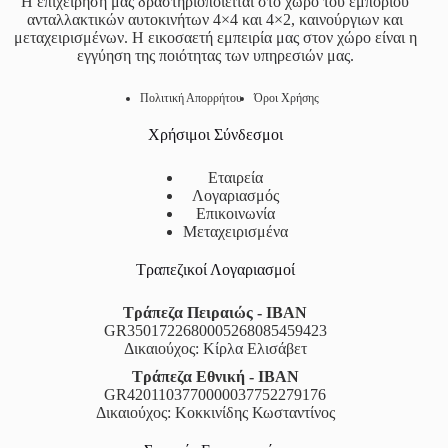
Η επιχείρησή μας δραστηριοποιείται στο χώρο του εμπορίου
ανταλλακτικών αυτοκινήτων 4×4 και 4×2, καινούργιων και
μεταχειρισμένων. Η εικοσαετή εμπειρία μας στον χώρο είναι η
εγγύηση της ποιότητας των υπηρεσιών μας.
Πολιτική Απορρήτου
Όροι Χρήσης
Χρήσιμοι Σύνδεσμοι
Εταιρεία
Λογαριασμός
Επικοινωνία
Μεταχειρισμένα
Τραπεζικοί Λογαριασμοί
Τράπεζα Πειραιώς - IBAN
GR3501722680005268085459423
Δικαιούχος: Κίρλα Ελισάβετ
Τράπεζα Εθνική - IBAN
GR4201103770000037752279176
Δικαιούχος: Κοκκινίδης Κωσταντίνος