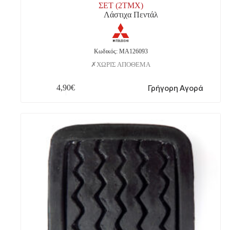
ΣΕΤ (2ΤΜΧ)
Λάστιχα Πεντάλ
Κωδικός: MA126093
ΧΩΡΙΣ ΑΠΟΘΕΜΑ
Γρήγορη Αγορά
4,90
€