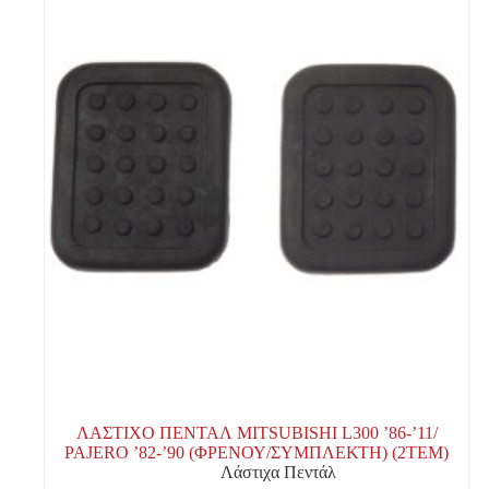
ΛΑΣΤΙΧΟ ΠΕΝΤΑΛ MITSUBISHI L300 ’86-’11/
PAJERO ’82-’90 (ΦΡΕΝΟΥ/ΣΥΜΠΛΕΚΤΗ) (2TEM)
Λάστιχα Πεντάλ