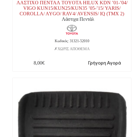
ΛΑΣΤΙΧΟ ΠΕΝΤΑΛ TOYOTA HILUX KDN ’01-’04/
VIGO KUN15/KUN25/KUN35 ’05-’15/ YARIS/
COROLLA/ AYGO/ RAV4/ AVENSIS/ IQ (ΤΜΧ 2)
Λάστιχα Πεντάλ
Κωδικός: 31321-52010
ΧΩΡΙΣ ΑΠΟΘΕΜΑ
Γρήγορη Αγορά
8,00
€