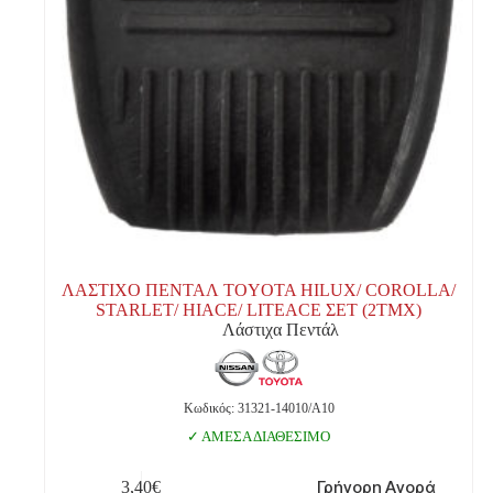
ΛΑΣΤΙΧΟ ΠΕΝΤΑΛ TOYOTA HILUX/ COROLLA/
STARLET/ HIACE/ LITEACE ΣΕΤ (2ΤΜΧ)
Λάστιχα Πεντάλ
Κωδικός: 31321-14010/A10
ΑΜΕΣΑ ΔΙΑΘΕΣΙΜΟ
Γρήγορη Αγορά
3,40
€