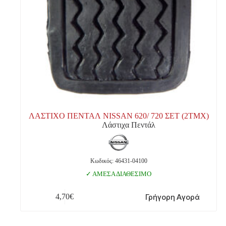
ΛΑΣΤΙΧΟ ΠΕΝΤΑΛ NISSAN 620/ 720 ΣΕΤ (2ΤΜΧ)
Λάστιχα Πεντάλ
Κωδικός: 46431-04100
ΑΜΕΣΑ ΔΙΑΘΕΣΙΜΟ
Γρήγορη Αγορά
4,70
€