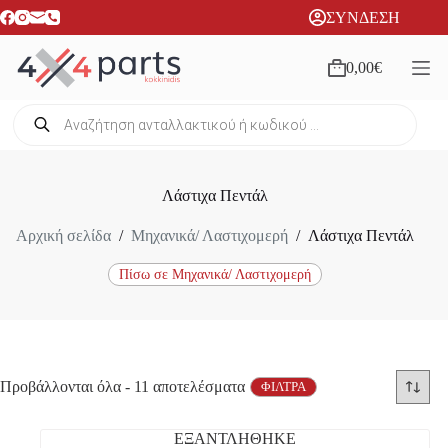
Μετάβαση
ΣΥΝΔΕΣΗ
στο
περιεχόμενο
0,00
€
Καλάθι
Αγορών
Products
search
Λάστιχα Πεντάλ
Αρχική σελίδα
/
Μηχανικά/ Λαστιχομερή
/
Λάστιχα Πεντάλ
Πίσω σε Μηχανικά/ Λαστιχομερή
Sorted
Προβάλλονται όλα - 11 αποτελέσματα
ΦΙΛΤΡΑ
by
latest
ΕΞΑΝΤΛΗΘΗΚΕ