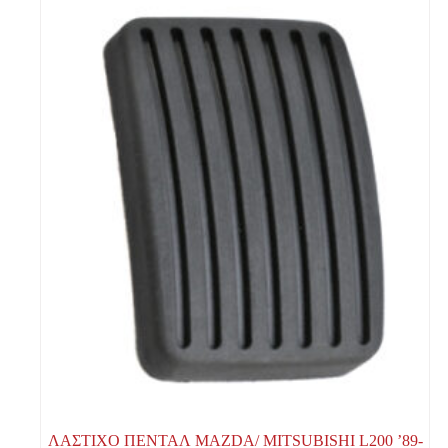
ΛΑΣΤΙΧΟ ΠΕΝΤΑΛ MAZDA/ MITSUBISHI L200 ’89-