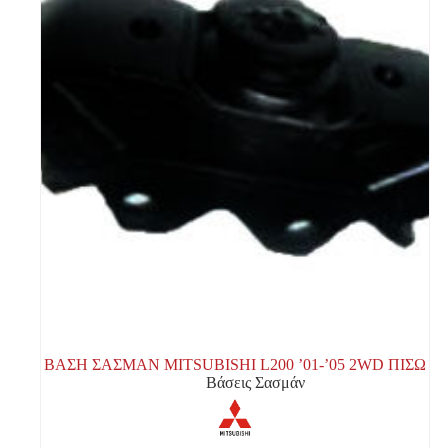
ΒΑΣΗ ΣΑΣΜΑΝ MITSUBISHI L200 ’01-’05 2WD ΠΙΣΩ
Βάσεις Σασμάν