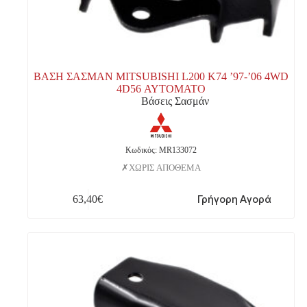
ΒΑΣΗ ΣΑΣΜΑΝ MITSUBISHI L200 K74 ’97-’06 4WD
4D56 ΑΥΤΟΜΑΤΟ
Βάσεις Σασμάν
Κωδικός: MR133072
ΧΩΡΙΣ ΑΠΟΘΕΜΑ
Γρήγορη Αγορά
63,40
€