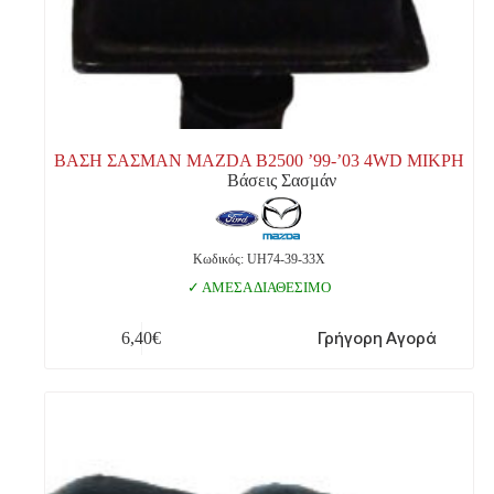
ΒΑΣΗ ΣΑΣΜΑΝ MAZDA Β2500 ’99-’03 4WD ΜΙΚΡΗ
Βάσεις Σασμάν
Κωδικός: UH74-39-33X
ΑΜΕΣΑ ΔΙΑΘΕΣΙΜΟ
Γρήγορη Αγορά
6,40
€