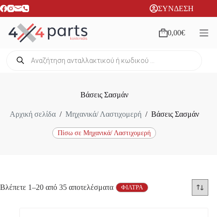
Μετάβαση
ΣΥΝΔΕΣΗ
στο
περιεχόμενο
0,00
€
Καλάθι
Αγορών
Products
search
Βάσεις Σασμάν
Αρχική σελίδα
/
Μηχανικά/ Λαστιχομερή
/
Βάσεις Σασμάν
Πίσω σε Μηχανικά/ Λαστιχομερή
Sorted
Βλέπετε 1–20 από 35 αποτελέσματα
ΦΙΛΤΡΑ
by
latest