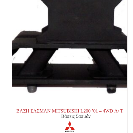
ΒΑΣΗ ΣΑΣΜΑΝ MITSUBISHI L200 ’01 – 4WD Α/ Τ
Βάσεις Σασμάν