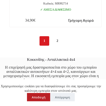
Κωδικός: MR992714
ΑΜΕΣΑ ΔΙΑΘΕΣΙΜΟ
Γρήγορη Αγορά
34,90
€
1
2
Κοκκινίδης - Ανταλλακτικά 4x4
Η επιχείρησή μας δραστηριοποιείται στο χώρο του εμπορίου
ανταλλακτικών αυτοκινήτων 4×4 και 4×2, καινούργιων και
μεταχειρισμένων. Η εικοσαετή εμπειρία μας στον χώρο είναι η
εγγύηση της ποιότητας των υπηρεσιών μας.
Χρησιμοποιούμε cookies για να διασφαλίσουμε ότι σας προσφέρουμε την
Πολιτική Απορρήτου
Όροι Χρήσης
καλύτερη εμπειρία στον ιστότοπό μας.
Αποδοχή
Απόρριψη
Χρήσιμοι Σύνδεσμοι
Αναζήτηση
Καλάθι
Ταμείο
Επικοινωνία