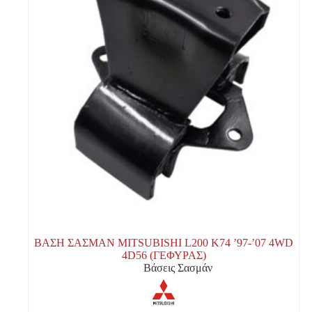
ΒΑΣΗ ΣΑΣΜΑΝ MITSUBISHI L200 K74 ’97-’07 4WD
4D56 (ΓΕΦΥΡΑΣ)
Βάσεις Σασμάν