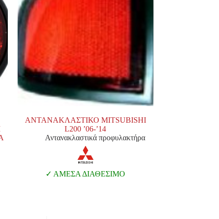
ΑΝΤΑΝΑΚΛΑΣΤΙΚΟ MITSUBISHI
I
L200 ’06-’14
Α
Αντανακλαστικά προφυλακτήρα
ΑΜΕΣΑ ΔΙΑΘΕΣΙΜΟ