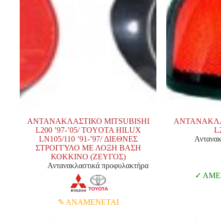
ΑΝΤΑΝΑΚΛΑΣΤΙΚΟ MITSUBISHI
ΑΝΤΑΝΑΚΛΑ
L200 ’97-’05/ TOYOTA HILUX
L2
LN105/110 ’91-’97/ ΔΙΕΘΝΕΣ
Αντανακ
ΣΤΡΟΓΓΥΛΟ ΜΕ ΛΟΞΗ ΒΑΣΗ
ΚΟΚΚΙΝΟ (ΖΕΥΓΟΣ)
Αντανακλαστικά προφυλακτήρα
ΑΜΕΣ
ΑΝΑΜΕΝΕΤΑΙ