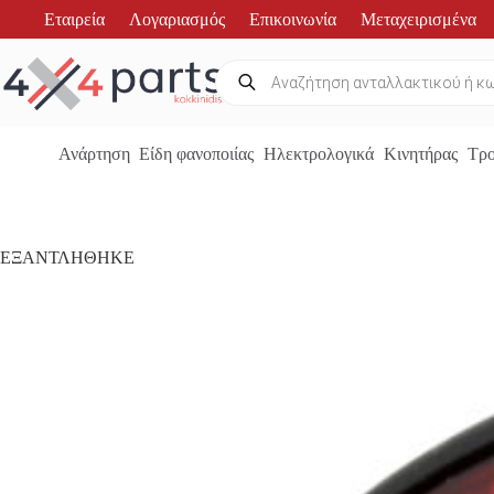
Μετάβαση
Εταιρεία
Λογαριασμός
Επικοινωνία
Μεταχειρισμένα
στο
περιεχόμενο
Products
search
Ανάρτηση
Είδη φανοποιίας
Ηλεκτρολογικά
Κινητήρας
Τρο
ΕΞΑΝΤΛΗΘΗΚΕ