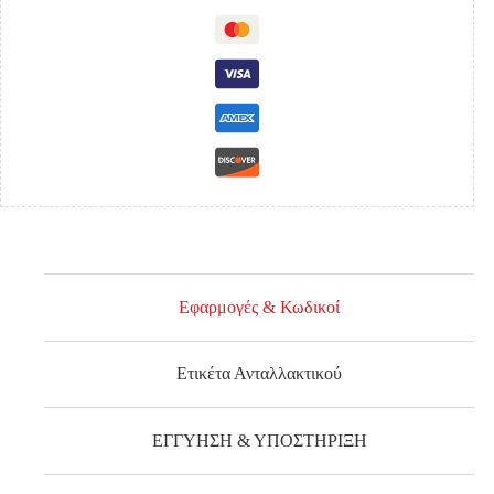
DIAMOND
ΑΡΙΣΤΕΡΟΣ
ποσότητα
Εφαρμογές & Κωδικοί
Ετικέτα Ανταλλακτικού
ΕΓΓΥΗΣΗ & ΥΠΟΣΤΗΡΙΞΗ