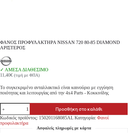
ΦΑΝΟΣ ΠΡΟΦΥΛΑΚΤΗΡΑ NISSAN 720 80-85 DIAMOND
ΑΡΙΣΤΕΡΟΣ
ΑΜΕΣΑ ΔΙΑΘΕΣΙΜΟ
11,40
€
(τιμή με ΦΠΑ)
Το συγκεκριμένο ανταλλακτικό είναι καινούριο με εγγύηση
ποιότητας και λειτουργίας από την 4x4 Parts - Κοκκινίδης
ΦΑΝΟΣ
Προσθήκη στο καλάθι
ΠΡΟΦΥΛΑΚΤΗΡΑ
NISSAN
Κωδικός προϊόντος:
150201168085AL
Κατηγορία:
Φανοί
720
προφυλακτήρα
80-
Ασφαλείς πληρωμές με κάρτα
85