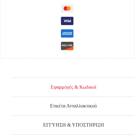
DIAMOND
ΔΕΞΙΟΣ
ποσότητα
Εφαρμογές & Κωδικοί
Ετικέτα Ανταλλακτικού
ΕΓΓΥΗΣΗ & ΥΠΟΣΤΗΡΙΞΗ