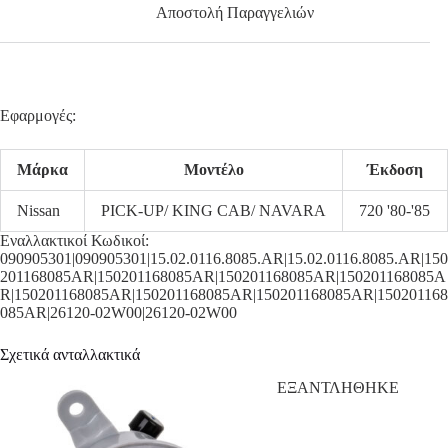
Αποστολή Παραγγελιών
Εφαρμογές:
Μάρκα
Μοντέλο
Έκδοση
Nissan
PICK-UP/ KING CAB/ NAVARA
720 '80-'85
Εναλλακτικοί Κωδικοί:
090905301|090905301|15.02.0116.8085.AR|15.02.0116.8085.AR|150
201168085AR|150201168085AR|150201168085AR|150201168085A
R|150201168085AR|150201168085AR|150201168085AR|150201168
085AR|26120-02W00|26120-02W00
Σχετικά ανταλλακτικά
ΕΞΑΝΤΛΗΘΗΚΕ