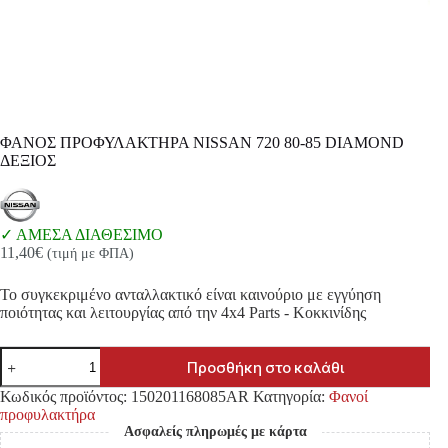
ΦΑΝΟΣ ΠΡΟΦΥΛΑΚΤΗΡΑ NISSAN 720 80-85 DIAMOND
ΔΕΞΙΟΣ
ΑΜΕΣΑ ΔΙΑΘΕΣΙΜΟ
11,40
€
(τιμή με ΦΠΑ)
Το συγκεκριμένο ανταλλακτικό είναι καινούριο με εγγύηση
ποιότητας και λειτουργίας από την 4x4 Parts - Κοκκινίδης
ΦΑΝΟΣ
Προσθήκη στο καλάθι
ΠΡΟΦΥΛΑΚΤΗΡΑ
NISSAN
Κωδικός προϊόντος:
150201168085AR
Κατηγορία:
Φανοί
720
προφυλακτήρα
80-
Ασφαλείς πληρωμές με κάρτα
85