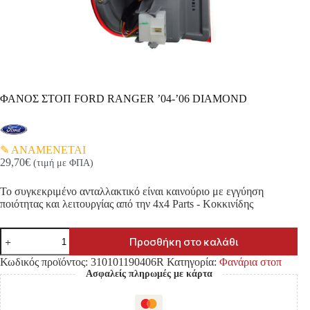
ΦΑΝΟΣ ΣΤΟΠ FORD RANGER ’04-’06 DIAMOND
ΑΝΑΜΕΝΕΤΑΙ
29,70
€
(τιμή με ΦΠΑ)
Το συγκεκριμένο ανταλλακτικό είναι καινούριο με εγγύηση
ποιότητας και λειτουργίας από την 4x4 Parts - Κοκκινίδης
ΦΑΝΟΣ
Προσθήκη στο καλάθι
ΣΤΟΠ
FORD
Κωδικός προϊόντος:
310101190406R
Κατηγορία:
Φανάρια στοπ
RANGER
Ασφαλείς πληρωμές με κάρτα
'04-
'06
DIAMOND