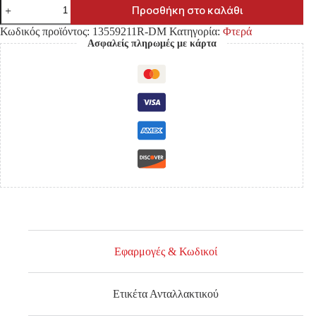
ΦΤΕΡΟ
Προσθήκη στο καλάθι
ISUZU
DMAX
Κωδικός προϊόντος:
13559211R-DM
Κατηγορία:
Φτερά
'02-
Ασφαλείς πληρωμές με κάρτα
'07
4WD
ΜΕ
ΤΡΥΠΑ
ΓΙΑ
ΦΛΑΣ
ΚΑΙ
ΜΕ
ΤΡΥΠΕΣ
ΓΙΑ
ΔΙΑΚΟΣΜΗΤΙΚΟ
ΕΜΠΡΟΣ
ΔΕΞΙΑ
ποσότητα
Εφαρμογές & Κωδικοί
Ετικέτα Ανταλλακτικού