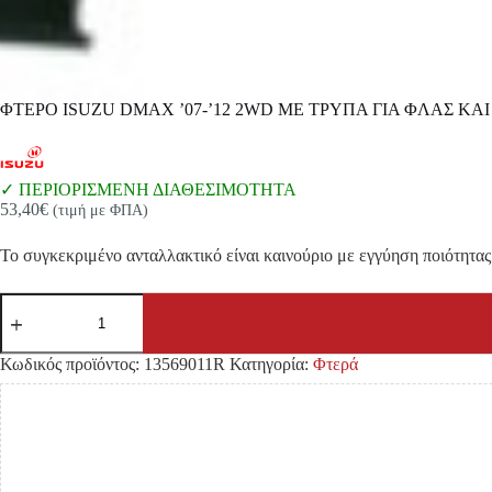
ΦΤΕΡΟ ISUZU DMAX ’07-’12 2WD ΜΕ ΤΡΥΠΑ ΓΙΑ ΦΛΑΣ ΚΑ
ΠΕΡΙΟΡΙΣΜΕΝΗ ΔΙΑΘΕΣΙΜΟΤΗΤΑ
53,40
€
(τιμή με ΦΠΑ)
Το συγκεκριμένο ανταλλακτικό είναι καινούριο με εγγύηση ποιότητας 
ΦΤΕΡΟ
ISUZU
DMAX
'07-
Κωδικός προϊόντος:
13569011R
Κατηγορία:
Φτερά
'12
2WD
ΜΕ
ΤΡΥΠΑ
ΓΙΑ
ΦΛΑΣ
ΚΑΙ