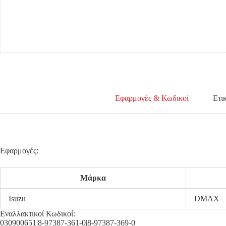
ΧΩΡΙΣ
ΤΡΥΠΕΣ
ΓΙΑ
ΔΙΑΚΟΣΜΗΤΙΚΟ
ΕΜΠΡΟΣ
ΔΕΞΙΑ
ποσότητα
Εφαρμογές & Κωδικοί
Ετι
Εφαρμογές:
Μάρκα
Isuzu
DMAX
Εναλλακτικοί Κωδικοί:
030900651|8-97387-361-0|8-97387-369-0