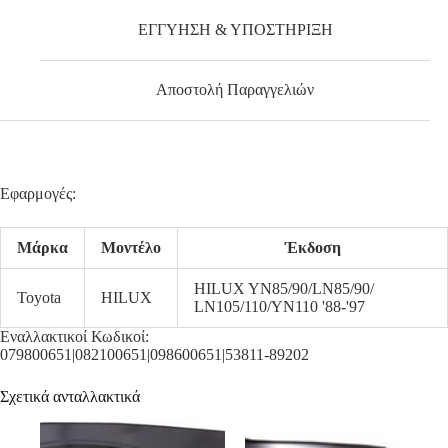
ΕΓΓΥΗΣΗ & ΥΠΟΣΤΗΡΙΞΗ
Αποστολή Παραγγελιών
Εφαρμογές:
Μάρκα
Μοντέλο
Έκδοση
HILUX YN85/90/LN85/90/
Toyota
HILUX
LN105/110/YN110 '88-'97
Εναλλακτικοί Κωδικοί:
079800651|082100651|098600651|53811-89202
Σχετικά ανταλλακτικά