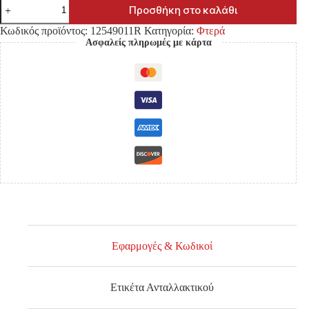
ΦΤΕΡΟ
Προσθήκη στο καλάθι
TOYOTA
HILUX
Κωδικός προϊόντος:
12549011R
Κατηγορία:
Φτερά
YN85
Ασφαλείς πληρωμές με κάρτα
'89-
'94/
LN85
'94-
'97/
VW
TARO
'89-
'97
2WD
ΕΜΠΡΟΣ
ΔΕΞΙΑ
ποσότητα
Εφαρμογές & Κωδικοί
Ετικέτα Ανταλλακτικού