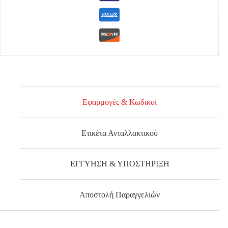
PERFORMANCE
*CAT-
STORM
THAILAND*
ποσότητα
Εφαρμογές & Κωδικοί
Ετικέτα Ανταλλακτικού
ΕΓΓΥΗΣΗ & ΥΠΟΣΤΗΡΙΞΗ
Αποστολή Παραγγελιών