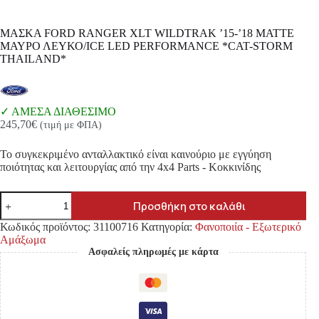
ΜΑΣΚΑ FORD RANGER XLT WILDTRAK ’15-’18 MATTE
ΜΑΥΡΟ ΛΕΥΚΟ/ICE LED PERFORMANCE *CAT-STORM
THAILAND*
ΑΜΕΣΑ ΔΙΑΘΕΣΙΜΟ
245,70
€
(τιμή με ΦΠΑ)
Το συγκεκριμένο ανταλλακτικό είναι καινούριο με εγγύηση
ποιότητας και λειτουργίας από την 4x4 Parts - Κοκκινίδης
ΜΑΣΚΑ
Προσθήκη στο καλάθι
FORD
RANGER
Κωδικός προϊόντος:
31100716
Κατηγορία:
Φανοποιία - Εξωτερικό
XLT
Αμάξωμα
WILDTRAK
Ασφαλείς πληρωμές με κάρτα
'15-
'18
MATTE
ΜΑΥΡΟ
ΛΕΥΚΟ/ICE
LED