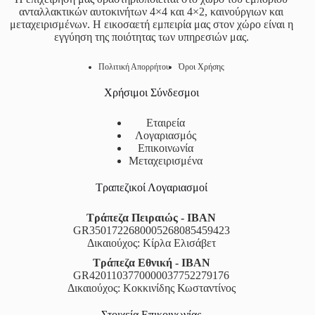
ανταλλακτικών αυτοκινήτων 4×4 και 4×2, καινούργιων και
μεταχειρισμένων. Η εικοσαετή εμπειρία μας στον χώρο είναι η
εγγύηση της ποιότητας των υπηρεσιών μας.
Πολιτική Απορρήτου
Όροι Χρήσης
Χρήσιμοι Σύνδεσμοι
Εταιρεία
Λογαριασμός
Επικοινωνία
Μεταχειρισμένα
Τραπεζικοί Λογαριασμοί
Τράπεζα Πειραιώς - IBAN
GR3501722680005268085459423
Δικαιούχος: Κίρλα Ελισάβετ
Τράπεζα Εθνική - IBAN
GR4201103770000037752279176
Δικαιούχος: Κοκκινίδης Κωσταντίνος
Στοιχεία Επικοινωνίας