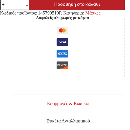
ΜΑΣΚΑ
Προσθήκη στο καλάθι
MITSUBISHI
L200
Κωδικός προϊόντος:
145790510R
Κατηγορία:
Μάσκες
'06-
Ασφαλείς πληρωμές με κάρτα
'10
4Π/
ΔΙΠΛΟΚΑΜΠΙΝΟ
ΜΑΥΡΗ
ΕΜΠΡΟΣ
ΔΕΞΙΑ
ποσότητα
Εφαρμογές & Κωδικοί
Ετικέτα Ανταλλακτικού