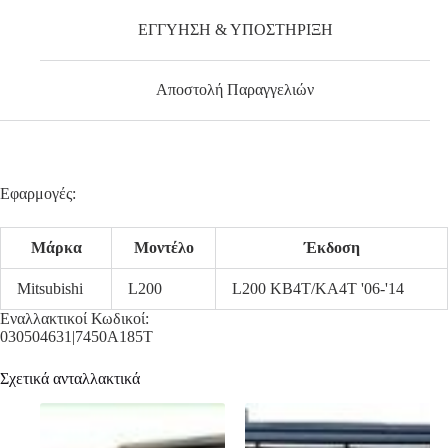
ΕΓΓΥΗΣΗ & ΥΠΟΣΤΗΡΙΞΗ
Αποστολή Παραγγελιών
Εφαρμογές:
Μάρκα
Μοντέλο
Έκδοση
Mitsubishi
L200
L200 KB4T/KA4T '06-'14
Εναλλακτικοί Κωδικοί:
030504631|7450A185T
Σχετικά ανταλλακτικά