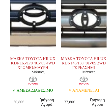
ΜΑΣΚΑ TOYOTA HILUX
ΜΑΣΚΑ TOYOTA HILUX
KDN165/170 ’01-’05 4WD
KDN145/150 ’01-’05 2WD
ΧΡΩΜΙΟ/ΜΑΥΡΗ
ΓΚΡΙ/ΑΣΗΜΙ
Μάσκες
Μάσκες
ΑΜΕΣΑ ΔΙΑΘΕΣΙΜΟ
ΑΝΑΜΕΝΕΤΑΙ
Γρήγορη
Γρήγορη
50,80
€
37,80
€
Αγορά
Αγορά