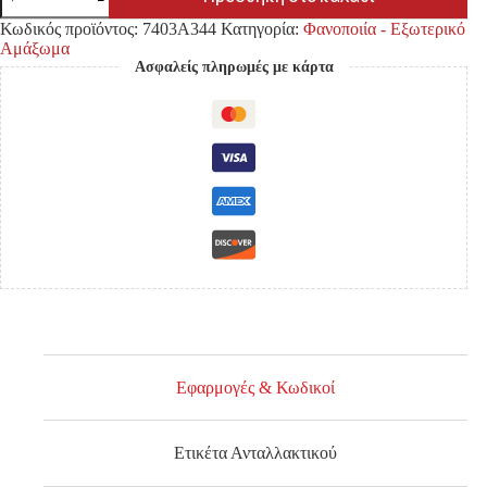
ΠΟΔΙΑ
ΜΕΤΩΠΗΣ
Κωδικός προϊόντος:
7403A344
Κατηγορία:
Φανοποιία - Εξωτερικό
MITSUBISHI
Αμάξωμα
L200
Ασφαλείς πληρωμές με κάρτα
'19-
ΑΝΩ
ποσότητα
Εφαρμογές & Κωδικοί
Ετικέτα Ανταλλακτικού