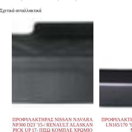
Σχετικά ανταλλακτικά
ΠΡΟΦΥΛΑΚΤΗΡΑΣ NISSAN NAVARA
ΠΡΟΦΥΛΑΚΤΗ
NP300 D23 ’15-/ RENAULT ALASKAN
LN165/170 
PICK UP 17- ΠΙΣΩ ΚΟΜΠΛΕ ΧΡΩΜΙΟ