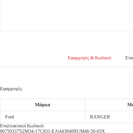
Εφαρμογές & Κωδικοί
Ετι
Εφαρμογές:
Μάρκα
Μο
Ford
RANGER
Εναλλακτικοί Κωδικοί:
067503375|2M34-17C831-EA|4438409|UM46-50-03X