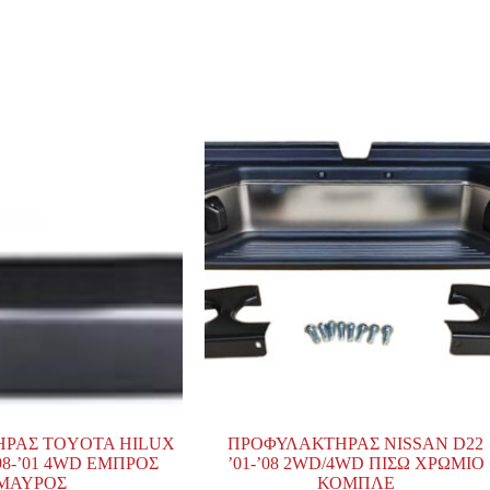
ΡΑΣ TOYOTA HILUX
ΠΡΟΦΥΛΑΚΤΗΡΑΣ NISSAN D22
’98-’01 4WD ΕΜΠΡΟΣ
’01-’08 2WD/4WD ΠΙΣΩ ΧΡΩΜΙΟ
ΜΑΥΡΟΣ
ΚΟΜΠΛΕ