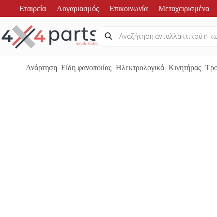
Μετάβαση
Εταιρεία
Λογαριασμός
Επικοινωνία
Μεταχειρισμένα
στο
περιεχόμενο
Products
search
Ανάρτηση
Είδη φανοποιίας
Ηλεκτρολογικά
Κινητήρας
Τρο