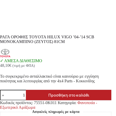
ΡΑΓΑ ΟΡΟΦΗΣ TOYOTA HILUX VIGO ’04-’14 SCB
ΜΟΝΟΚΑΜΠΙΝΟ (ΖΕΥΓΟΣ) 81CM
ΑΜΕΣΑ ΔΙΑΘΕΣΙΜΟ
48,10
€
(τιμή με ΦΠΑ)
Το συγκεκριμένο ανταλλακτικό είναι καινούριο με εγγύηση
ποιότητας και λειτουργίας από την 4x4 Parts - Κοκκινίδης
ΡΑΓΑ
Προσθήκη στο καλάθι
ΟΡΟΦΗΣ
TOYOTA
Κωδικός προϊόντος:
75551-0K011
Κατηγορία:
Φανοποιία -
HILUX
Εξωτερικό Αμάξωμα
VIGO
Ασφαλείς πληρωμές με κάρτα
'04-