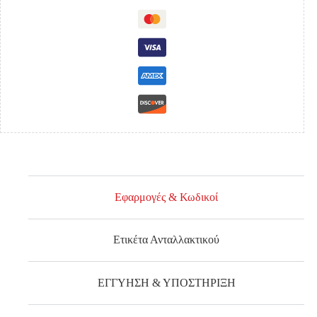
'14
SCB
ΜΟΝΟΚΑΜΠΙΝΟ
(ΖΕΥΓΟΣ)
81CM
ποσότητα
Εφαρμογές & Κωδικοί
Ετικέτα Ανταλλακτικού
ΕΓΓΥΗΣΗ & ΥΠΟΣΤΗΡΙΞΗ