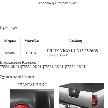
Αποστολή Παραγγελιών
Εφαρμογές:
Μάρκα
Μοντέλο
Έκδοση
HILUX VIGO KUN15/25/26/35
Toyota
HILUX
'04-'11/ '12-'15
Εναλλακτικοί Κωδικοί:
75551-0K011|75552-0K011|75551-0K011|75552-0K011
Σχετικά ανταλλακτικά
ΕΞΑΝΤΛΗΘΗΚΕ