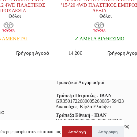
9-’12 4WD ΠΛΑΣΤΙΚΟΣ
’15-’20 4WD ΠΛΑΣΤΙΚΟΣ ΕΜΠΡΟ
ΡΟΣ ΔΕΞΙΑ
ΔΕΞΙΑ
Θόλοι
Θόλοι
ΝΑΜΕΝΕΤΑΙ
ΑΜΕΣΑ ΔΙΑΘΕΣΙΜΟ
Γρήγορη Αγορά
Γρήγορη Αγο
14,20
€
ι
Τραπεζικοί Λογαριασμοί
Τράπεζα Πειραιώς - IBAN
GR3501722680005268085459423
Δικαιούχος: Κίρλα Ελισάβετ
να
Τράπεζα Εθνική - IBAN
GR4201103770000037752279176
Δικαιούχος: Κοκκινίδης Κωσταντίνος
Αποδοχή
Απόρριψη
ύτερη εμπειρία στον ιστότοπό μας.