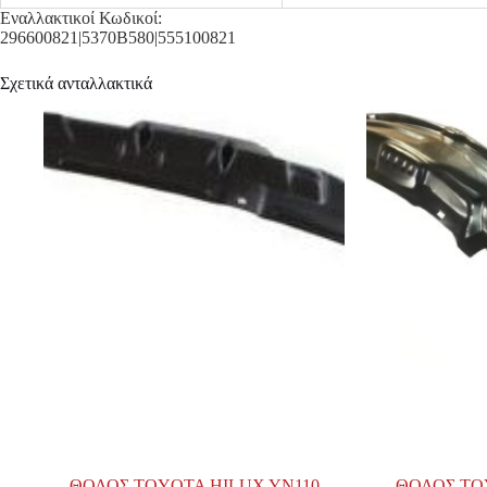
Εναλλακτικοί Κωδικοί:
296600821|5370B580|555100821
Σχετικά ανταλλακτικά
ΘΟΛΟΣ TOYOTA HILUX YN110
ΘΟΛΟΣ TO