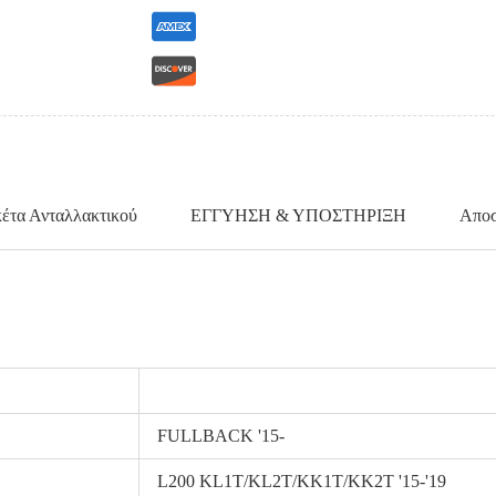
κέτα Ανταλλακτικού
ΕΓΓΥΗΣΗ & ΥΠΟΣΤΗΡΙΞΗ
Αποσ
FULLBACK '15-
L200 KL1T/KL2T/KK1T/KK2T '15-'19