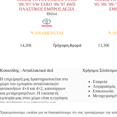
’89-’97/ VW TARO ’89-’97 4WD
’05-’09/ ’0
ΠΛΑΣΤΙΚΟΣ ΕΜΠΡΟΣ ΔΕΞΙΑ
ΕΜΠ
Θόλοι
ΑΝΑΜΕΝΕΤΑΙ
Α
Γρήγορη Αγορά
14,20
€
13,30
€
Κοκκινίδης - Ανταλλακτικά 4x4
Χρήσιμοι Σύνδεσμο
Η επιχείρησή μας δραστηριοποιείται στο
Εταιρεία
χώρο του εμπορίου ανταλλακτικών
Λογαριασμός
αυτοκινήτων 4×4 και 4×2, καινούργιων
Επικοινωνία
και μεταχειρισμένων. Η εικοσαετή
Μεταχειρισμέ
εμπειρία μας στον χώρο είναι η εγγύηση
της ποιότητας των υπηρεσιών μας.
Χρησιμοποιούμε cookies για να διασφαλίσουμε ότι σας προσφέρουμε την καλ
Πολιτική Απορρήτου
Όροι Χρήσης