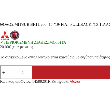
ΘΟΛΟΣ MITSUBISHI L200 ’15-’19/ FIAT FULLBACK ’16- Π
ΠΕΡΙΟΡΙΣΜΕΝΗ ΔΙΑΘΕΣΙΜΟΤΗΤΑ
20,00
€
(τιμή με ΦΠΑ)
Το συγκεκριμένο ανταλλακτικό είναι καινούριο με εγγύηση ποιότητας 
ΘΟΛΟΣ
MITSUBISHI
L200
'15-
Κωδικός προϊόντος:
14599201R
Κατηγορία:
Θόλοι
'19/
FIAT
FULLBACK
'16-
ΠΛΑΣΤΙΚΟΣ
(
ΕΜΠΡΟΣ