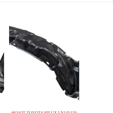
ΘΟΛΟΣ TOYOTA HILUX LN145/150