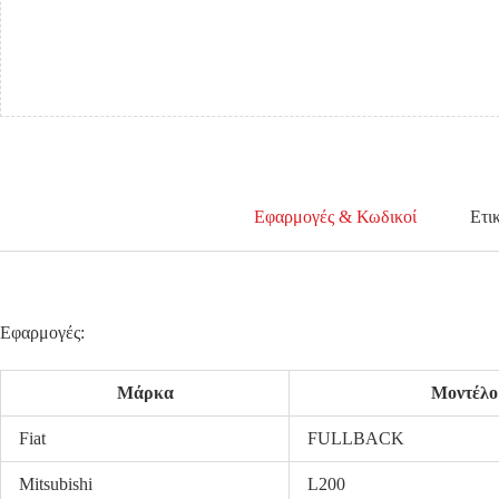
ΚΟΜΜΑΤΙ)
ΕΜΠΡΟΣ
ΔΕΞΙΑ
ποσότητα
Εφαρμογές & Κωδικοί
Ετι
Εφαρμογές:
Μάρκα
Μοντέλο
Fiat
FULLBACK
Mitsubishi
L200