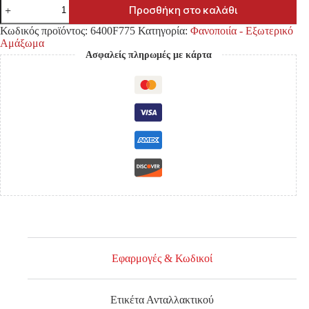
ΒΑΣΗ
Προσθήκη στο καλάθι
ΠΡΟΦΥΛΑΚΤΗΡΑ
MITSUBISHI
Κωδικός προϊόντος:
6400F775
Κατηγορία:
Φανοποιία - Εξωτερικό
L200
Αμάξωμα
'15-
Ασφαλείς πληρωμές με κάρτα
ΕΜΠΡΟΣ
ΑΡΙΣΤΕΡΑ
ποσότητα
Εφαρμογές & Κωδικοί
Ετικέτα Ανταλλακτικού