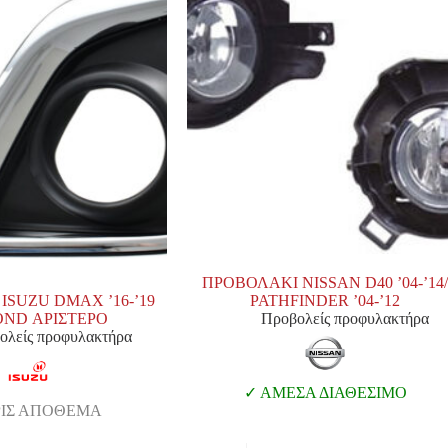
ΠΡΟΒΟΛΑΚΙ NISSAN D40 ’04-’14
ISUZU DMAX ’16-’19
PATHFINDER ’04-’12
ND ΑΡΙΣΤΕΡΟ
Προβολείς προφυλακτήρα
ολείς προφυλακτήρα
ΑΜΕΣΑ ΔΙΑΘΕΣΙΜΟ
ΙΣ ΑΠΟΘΕΜΑ