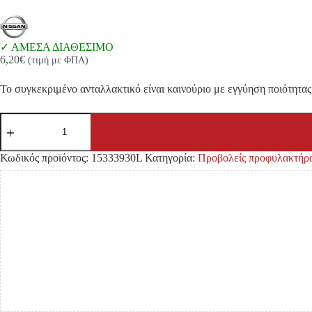
ΑΜΕΣΑ ΔΙΑΘΕΣΙΜΟ
6,20
€
(τιμή με ΦΠΑ)
Το συγκεκριμένο ανταλλακτικό είναι καινούριο με εγγύηση ποιότητας 
ΚΑΠΑΚΙ
ΠΡΟΒΟΛΕΑ
ΟΜΙΧΛΗΣ
NISSAN
Κωδικός προϊόντος:
15333930L
Κατηγορία:
Προβολείς προφυλακτήρ
NAVARA
D40
'08-
'15
ΑΡΙΣΤΕΡΑ
ποσότητα