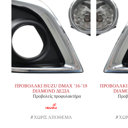
ΠΡΟΒΟΛΑΚΙ ISUZU DMAX ’16-’19
ΠΡΟΒΟΛΑΚΙ 
DIAMOND ΔΕΞΙΑ
DIAMO
Προβολείς προφυλακτήρα
Προβ
ΧΩΡΙΣ ΑΠΟΘΕΜΑ
ΧΩΡ